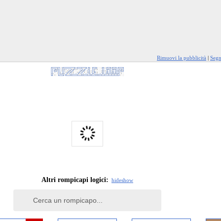
Rimuovi la pubblicità
|
Segn
Altri rompicapi logici:
hide
show