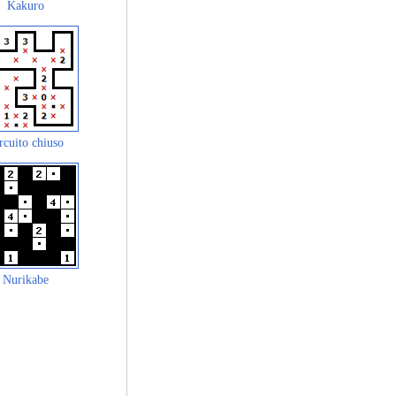
Kakuro
rcuito chiuso
Nurikabe