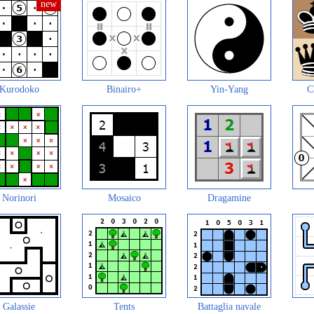
Kurodoko
Binairo+
Yin-Yang
C
Norinori
Mosaico
Dragamine
Galassie
Tents
Battaglia navale