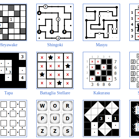
Heyawake
Shingoki
Masyu
Tapa
Battaglia Stellare
Kakurasu