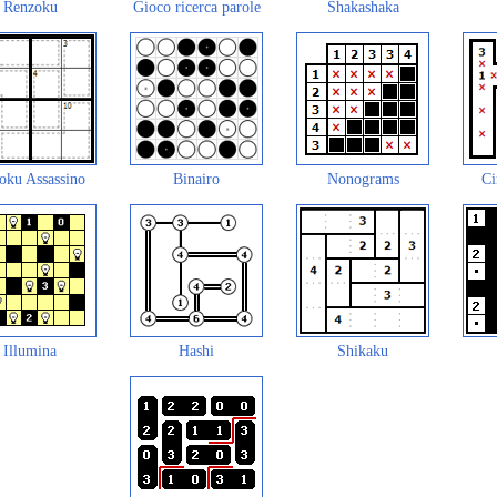
Renzoku
Gioco ricerca parole
Shakashaka
oku Assassino
Binairo
Nonograms
Ci
Illumina
Hashi
Shikaku