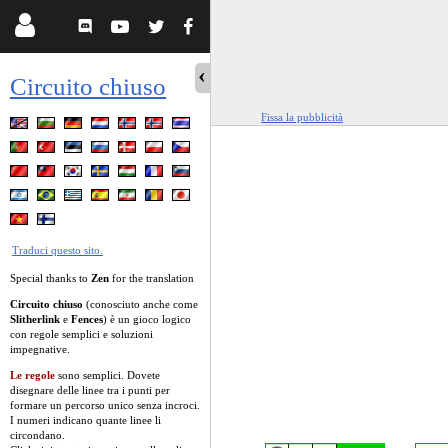
Circuito chiuso
Fissa la pubblicità
Traduci questo sito.
Special thanks to
Zen
for the translation
Circuito chiuso
(conosciuto anche come
Slitherlink
e
Fences
) è un gioco logico
con regole semplici e soluzioni
impegnative.
Le regole
sono semplici. Dovete
disegnare delle linee tra i punti per
formare un percorso unico senza incroci.
I numeri indicano quante linee li
circondano.