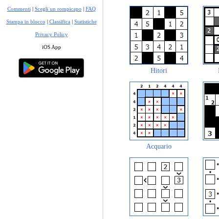
Commenti
|
Scegli un rompicapo
|
FAQ
Stampa in blocco
|
Classifica
|
Statistiche
Privacy Policy
iOS App
Hitori
Acquario